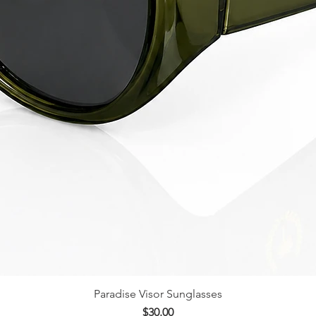
Paradise Visor Sunglasses
Vista rápida
Precio
$30.00