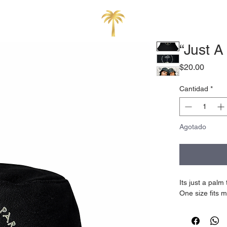
“Just A
Preci
$20.00
Cantidad
*
Agotado
Its just a palm
One size fits m