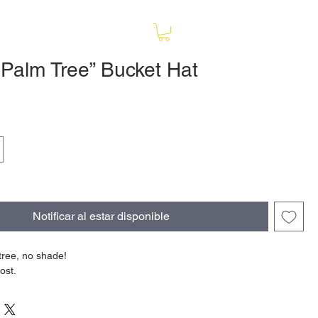
 Palm Tree” Bucket Hat
o
Notificar al estar disponible
 tree, no shade!
ost.