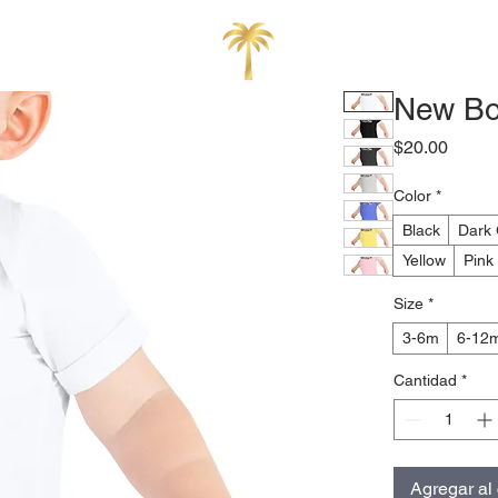
New Bo
Preci
$20.00
Color
*
Black
Dark 
Yellow
Pink
Size
*
3-6m
6-12
Cantidad
*
Agregar al 