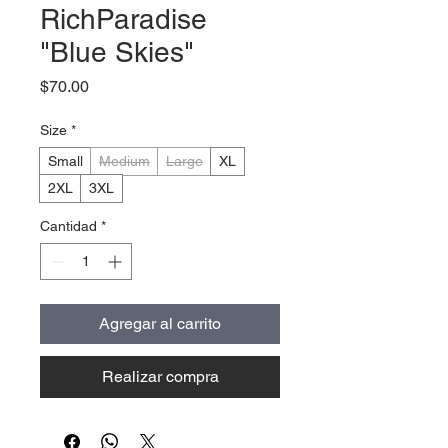
RichParadise
"Blue Skies"
Precio
$70.00
Size
*
Small
Medium
Large
XL
2XL
3XL
Cantidad
*
Agregar al carrito
Realizar compra