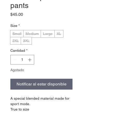
pants
Precio
$45.00
Size
*
Small
Medium
Large
XL
2XL
3XL
Cantidad
*
Agotado
Notificar al estar disponible
A special blended material made for
sport mode.
True to size