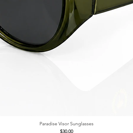
Paradise Visor Sunglasses
Vista rápida
Precio
$30.00