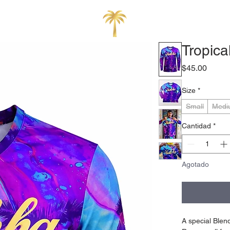
Tropica
Preci
$45.00
Size
*
Small
Medi
Cantidad
*
Agotado
A special Blen