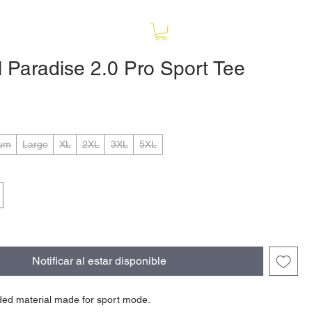
l Paradise 2.0 Pro Sport Tee
o
um
Large
XL
2XL
3XL
5XL
Notificar al estar disponible
ded material made for sport mode.